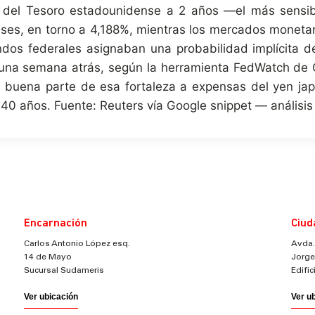
 del Tesoro estadounidense a 2 años —el más sensible
eses, en torno a 4,188%, mientras los mercados monet
ondos federales asignaban una probabilidad implícita
% una semana atrás, según la herramienta FedWatch de
n buena parte de esa fortaleza a expensas del yen jap
 40 años. Fuente: Reuters vía Google snippet — análisis
Encarnación
Ciud
Carlos Antonio López esq.
Avda.
14 de Mayo
Jorge
Sucursal Sudameris
Edifi
Ver ubicación
Ver u