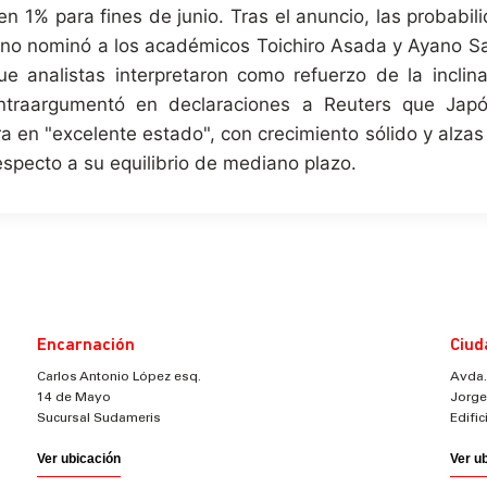
n 1% para fines de junio. Tras el anuncio, las probabili
ierno nominó a los académicos Toichiro Asada y Ayano 
que analistas interpretaron como refuerzo de la inclin
ntraargumentó en declaraciones a Reuters que Japón
en "excelente estado", con crecimiento sólido y alzas s
especto a su equilibrio de mediano plazo.
Encarnación
Ciud
Carlos Antonio López esq.
Avda.
14 de Mayo
Jorge
Sucursal Sudameris
Edifi
Ver ubicación
Ver u