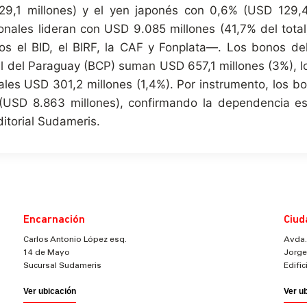
9,1 millones) y el yen japonés con 0,6% (USD 129,4 
ales lideran con USD 9.085 millones (41,7% del total)
os el BID, el BIRF, la CAF y Fonplata—. Los bonos de
ral del Paraguay (BCP) suman USD 657,1 millones (3%)
rales USD 301,2 millones (1,4%). Por instrumento, los 
(USD 8.863 millones), confirmando la dependencia es
editorial Sudameris.
Encarnación
Ciud
Carlos Antonio López esq.
Avda.
14 de Mayo
Jorge
Sucursal Sudameris
Edifi
Ver ubicación
Ver u