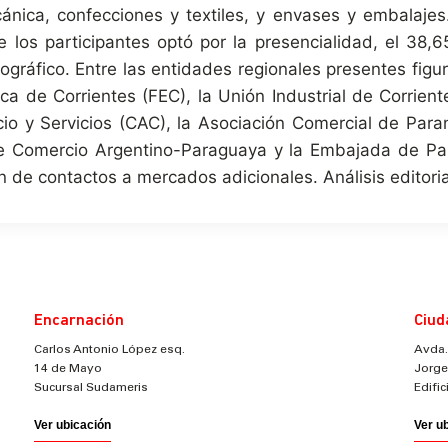
ecánica, confecciones y textiles, y envases y embalajes
 los participantes optó por la presencialidad, el 38,6
eográfico. Entre las entidades regionales presentes fig
a de Corrientes (FEC), la Unión Industrial de Corrien
o y Servicios (CAC), la Asociación Comercial de Para
e Comercio Argentino-Paraguaya y la Embajada de Pak
n de contactos a mercados adicionales. Análisis editori
Encarnación
Ciud
Carlos Antonio López esq.
Avda.
14 de Mayo
Jorge
Sucursal Sudameris
Edifi
Ver ubicación
Ver u