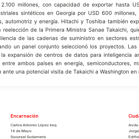
 2.100 millones, con capacidad de exportar hasta U
triales sintéticos en Georgia por USD 600 millones, 
, automotriz y energía. Hitachi y Toshiba también expr
la reelección de la Primera Ministra Sanae Takaichi, qu
siliencia de las cadenas de suministro en sectores est
ndo un panel conjunto seleccionó los proyectos. Las i
 expansión de centros de datos para inteligencia art
s entre ambos países en energía, semiconductores, mi
n ante una potencial visita de Takaichi a Washington en
Encarnación
Ciud
Carlos Antonio López esq.
Avda.
14 de Mayo
Jorge
Sucursal Sudameris
Edifi