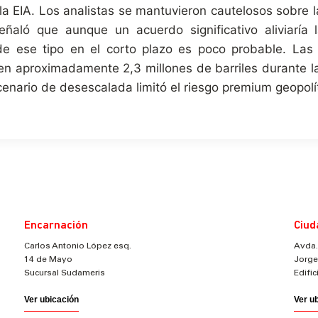
la EIA. Los analistas se mantuvieron cautelosos sobre l
ñaló que aunque un acuerdo significativo aliviaría l
o de ese tipo en el corto plazo es poco probable. La
n aproximadamente 2,3 millones de barriles durante l
cenario de desescalada limitó el riesgo premium geopolít
Encarnación
Ciud
Carlos Antonio López esq.
Avda.
14 de Mayo
Jorge
Sucursal Sudameris
Edifi
Ver ubicación
Ver u