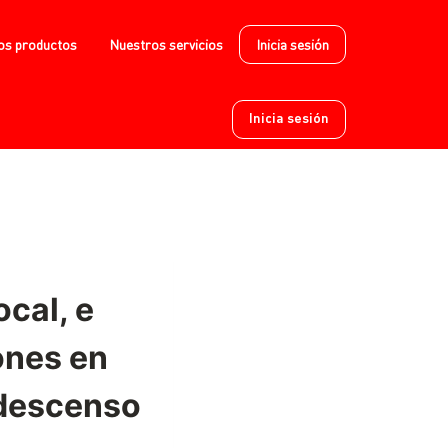
os productos
Nuestros servicios
Inicia sesión
Inicia sesión
cal, e
ones en
 descenso