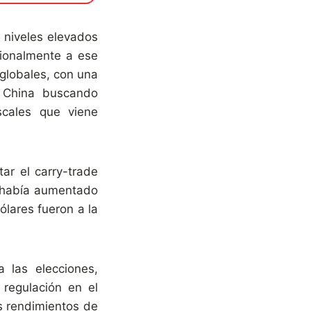
 niveles elevados
cionalmente a ese
globales, con una
y China buscando
scales que viene
ar el carry-trade
n había aumentado
ólares fueron a la
a las elecciones,
regulación en el
s rendimientos de